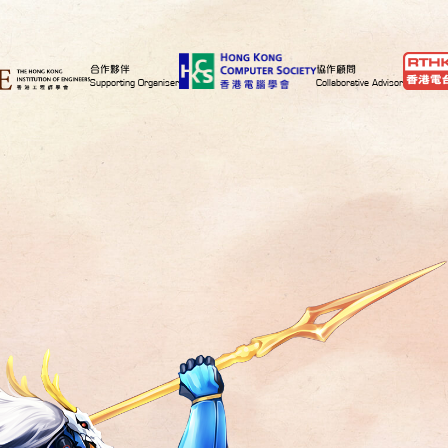
合作夥伴
協作顧問
Supporting Organiser
Collaborative Advisor