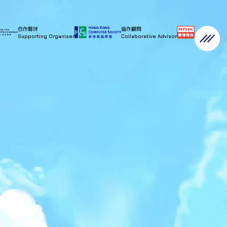
合作夥伴
協作顧問
Supporting Organiser
Collaborative Advisor