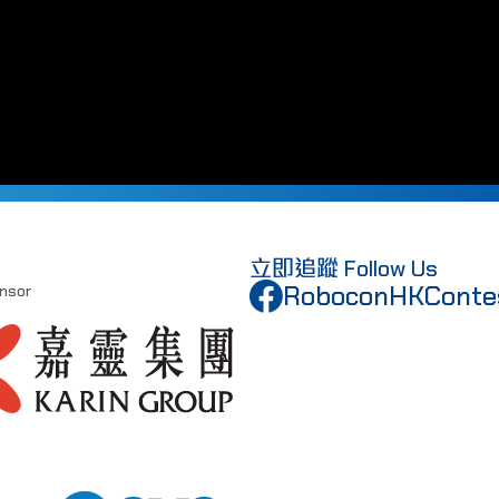
立即追蹤 Follow Us
RoboconHKConte
nsor